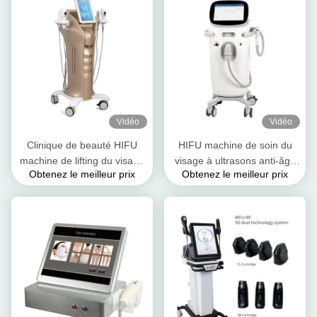
Vidéo
Vidéo
Clinique de beauté HIFU
HIFU machine de soin du
machine de lifting du visage
visage à ultrasons anti-âge
Obtenez le meilleur prix
Obtenez le meilleur prix
anti-âge RF machine de
pour clinique de beauté ou
lifting du visage
salon