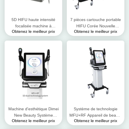
5D HIFU haute intensité
7 pièces cartouche portable
focalisée machine à
HIFU Corée Nouvelle
Obtenez le meilleur prix
Obtenez le meilleur prix
ultrasons un coup avec 11
technologie mise à jour
lignes
raffermissement de la peau
Machine d'esthétique Dimei
Système de technologie
New Beauty Système
MFU+RF Appareil de beauté
Obtenez le meilleur prix
Obtenez le meilleur prix
technologique MFU+RF
HIFU pour le
HIFU pour le
raffermissement de la peau