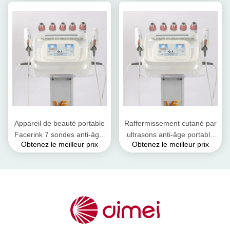
raffermissement cutané
OEM ODM
Appareil de beauté portable
Raffermissement cutané par
Facerink 7 sondes anti-âge,
ultrasons anti-âge portable
Obtenez le meilleur prix
Obtenez le meilleur prix
ultrasons, raffermissement
pour le visage et le corps,
de la peau
technologie HIFU coréenne