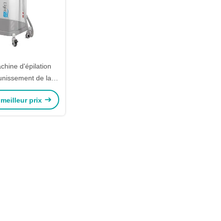
hine d'épilation
eunissement de la
W avec un seul
meilleur prix
anche