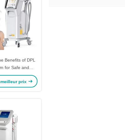
he Benefits of DPL
m for Safe and
r Removal and Skin
meilleur prix
ghtening