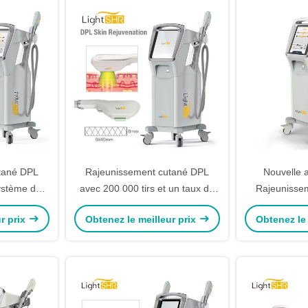
tané DPL
Rajeunissement cutané DPL
Nouvelle 
ystème de
avec 200 000 tirs et un taux de
Rajeunisse
Blanchiment
répétition élevé pour un
Poignée un
r prix
Obtenez le meilleur prix
Obtenez le 
DPL
traitement rapide
lampe 