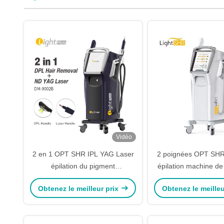
Vidéo
2 en 1 OPT SHR IPL YAG Laser
2 poignées OPT SHR
épilation du pigment
épilation machine de
rajeunissement de la peau
rajeunissement de
Obtenez le meilleur prix
Obtenez le meilleu
épilation de la machine de
beauté