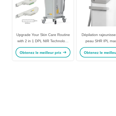
Upgrade Your Skin Care Routine
Dépilation rajeuniss
with 2 in 1 DPL NIR Technology
peau SHR IPL mac
for Hair Removal Skin
beauté 2000W avec 
Obtenez le meilleur prix
Obtenez le meilleu
Rejuvenation