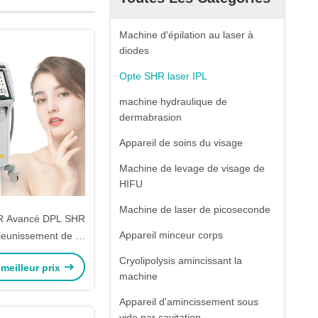
Machine d'épilation au laser à
diodes
Opte SHR laser IPL
machine hydraulique de
dermabrasion
Appareil de soins du visage
Machine de levage de visage de
HIFU
Machine de laser de picoseconde
R Avancé DPL SHR
Appareil minceur corps
ajeunissement de la
gmentation et les
Cryolipolysis amincissant la
meilleur prix
s vasculaires
machine
Appareil d'amincissement sous
vide par cavitation