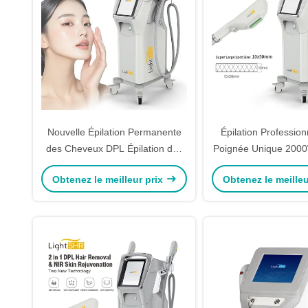
Nouvelle Épilation Permanente
Épilation Professio
des Cheveux DPL Épilation des
Poignée Unique 2000
Cheveux Poignée Unique 2000W
Épilation Indo
Obtenez le meilleur prix
Obtenez le meilleu
Système Super Épilation