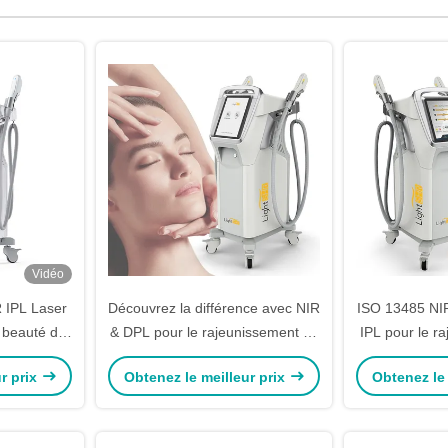
Vidéo
 IPL Laser
Découvrez la différence avec NIR
ISO 13485 NI
 beauté de
& DPL pour le rajeunissement de
IPL pour le r
 la peau
la peau 2000W 2 en 1
peau, la pi
r prix
Obtenez le meilleur prix
Obtenez le 
Blanchiment et Raffermissement
problème
de la peau