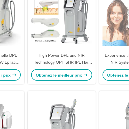
nnelle DPL
High Power DPL and NIR
Experience t
W Épilation
Technology OPT SHR IPL Hair
NIR Syste
lore
Removal NIR Skin Whitening
Effective Hai
r prix
Obtenez le meilleur prix
Obtenez le 
Machine for Delicate and Smooth
Bri
Skin