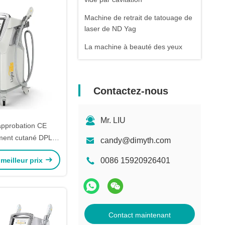
Machine de retrait de tatouage de
laser de ND Yag
La machine à beauté des yeux
Contactez-nous
Mr. LIU
approbation CE
ment cutané DPL
candy@dimyth.com
ique 2000W avec
meilleur prix
0086 15920926401
britannique
Contact maintenant