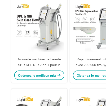
Nouvelle machine de beauté
Rajeunissement cu
SHR DPL NIR 2 en 1 pour le
avec 200 000 tirs S
rajeunissement de la peau des
refroidissement TEC 
Obtenez le meilleur prix
Obtenez le meilleu
designers, 2000W avec 2
de la peau 
poignées