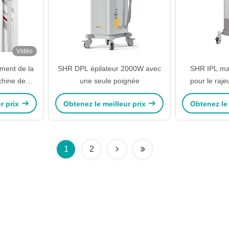
Vidéo
ement de la
SHR DPL épilateur 2000W avec
SHR IPL mac
hine de
une seule poignée
pour le raj
2 poignées
peau 2000
r prix
Obtenez le meilleur prix
Obtenez le 
m
1
2